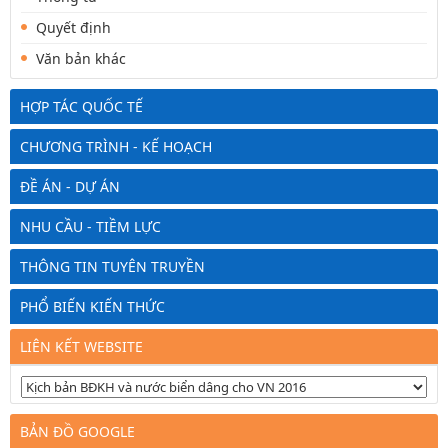
Quyết định
Văn bản khác
HỢP TÁC QUỐC TẾ
CHƯƠNG TRÌNH - KẾ HOẠCH
ĐỀ ÁN - DỰ ÁN
NHU CẦU - TIỀM LỰC
THÔNG TIN TUYÊN TRUYỀN
PHỔ BIẾN KIẾN THỨC
LIÊN KẾT WEBSITE
BẢN ĐỒ GOOGLE