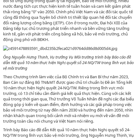
đổi số ứng dụng trong quản lý tài nguyên, bảo vệ môi trường, nhiều
nước đang tích cực thực hiện kinh tế tuần hoàn và cam kết giảm phát
thải ròng bằng “0” vào 2050. Chính phủ Việt Nam và các đối tác quốc tế
cũng đã thông qua Tuyên bố chính trị thiết lập quan hệ đối tác chuyển
đổi năng lượng công bằng (JETP). Còn ở trong nước, Đại hội XIII của
Đảng tiếp tục chủ trương phát triển nhanh và bền vững tăng trưởng
kinh tế, gắn với phát triển công bằng xã hội, bảo vệ môi trường, chủ
động ứng phó với BĐKH.
Ông Nguyễn Hưng Thịnh, Vụ trưởng Vụ Môi trường trình bày Báo cáo đề
dẫn Kết quả 10 năm thực hiện Nghị quyết số 24-NQ/TW trong lĩnh vực bảo
vệ môi trường
Theo Chương trình làm việc của Bộ Chính trị và Ban Bí thư năm 2023,
Ban Cán sự đảng Bộ TN&MT được giao chủ trì chuẩn bị Đề án Tổng kết
10 năm thực hiện Nghị quyết 24-NQ/TW. Riêng trong lĩnh vực môi
trường, có 13 chỉ tiêu cần đánh giá kết quả thực hiện. Cùng với các kết
quả trong thời gian qua, Thứ trưởng Võ Tuấn Nhân đề nghị các đại biểu
đóng góp ý kiến về quan điểm, định hướng và các giải pháp trong việc
bảo vệ môi trường từ nay đến năm 2030 và hướng đến năm 2050, nhìn
nhận khách quan trong bối cảnh mới và nhiệm vụ mới về vấn đề môi
trường toàn cầu nói chung và Việt Nam nói riêng.
Trình bày Báo cáo đề dẫn Kết quả 10 năm thực hiện Nghị quyết số 24-
NQ/TW trong lĩnh vực bảo vệ môi trường, ông Nguyễn Hưng Thịnh, Vụ