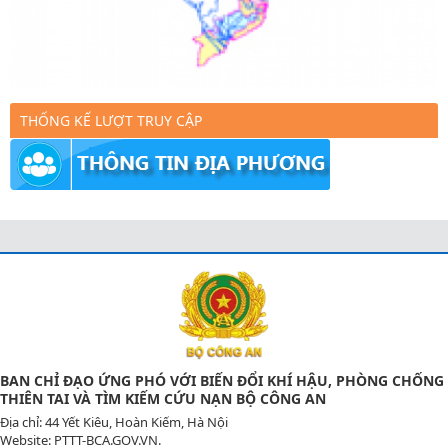
THỐNG KẾ LƯỢT TRUY CẬP
BAN CHỈ ĐẠO ỨNG PHÓ VỚI BIẾN ĐỔI KHÍ HẬU, PHÒNG CHỐNG
THIÊN TAI VÀ TÌM KIẾM CỨU NẠN BỘ CÔNG AN
Địa chỉ: 44 Yết Kiêu, Hoàn Kiếm, Hà Nội
Website: PTTT-BCA.GOV.VN.