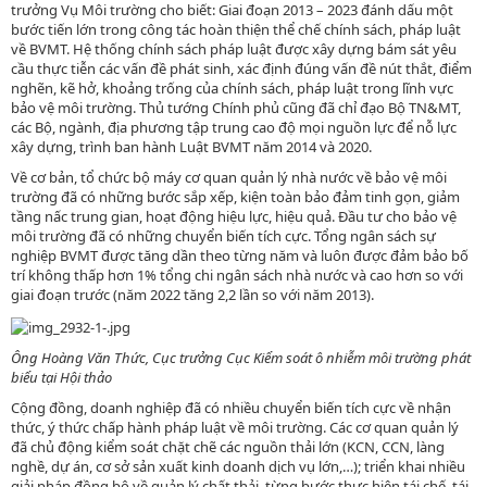
trưởng Vụ Môi trường cho biết: Giai đoạn 2013 – 2023 đánh dấu một
bước tiến lớn trong công tác hoàn thiện thể chế chính sách, pháp luật
về BVMT. Hệ thống chính sách pháp luật được xây dựng bám sát yêu
cầu thực tiễn các vấn đề phát sinh, xác định đúng vấn đề nút thắt, điểm
nghẽn, kẽ hở, khoảng trống của chính sách, pháp luật trong lĩnh vực
bảo vệ môi trường. Thủ tướng Chính phủ cũng đã chỉ đạo Bộ TN&MT,
các Bộ, ngành, địa phương tập trung cao độ mọi nguồn lực để nỗ lực
xây dựng, trình ban hành Luật BVMT năm 2014 và 2020.
Về cơ bản, tổ chức bộ máy cơ quan quản lý nhà nước về bảo vệ môi
trường đã có những bước sắp xếp, kiện toàn bảo đảm tinh gọn, giảm
tầng nấc trung gian, hoạt động hiệu lực, hiệu quả. Đầu tư cho bảo vệ
môi trường đã có những chuyển biến tích cực. Tổng ngân sách sự
nghiệp BVMT được tăng dần theo từng năm và luôn được đảm bảo bố
trí không thấp hơn 1% tổng chi ngân sách nhà nước và cao hơn so với
giai đoạn trước (năm 2022 tăng 2,2 lần so với năm 2013).
Ông Hoàng Văn Thức, Cục trưởng Cục Kiểm soát ô nhiễm môi trường phát
biểu tại Hội thảo
Cộng đồng, doanh nghiệp đã có nhiều chuyển biến tích cực về nhận
thức, ý thức chấp hành pháp luật về môi trường. Các cơ quan quản lý
đã chủ động kiểm soát chặt chẽ các nguồn thải lớn (KCN, CCN, làng
nghề, dự án, cơ sở sản xuất kinh doanh dịch vụ lớn,…); triển khai nhiều
giải pháp đồng bộ về quản lý chất thải, từng bước thực hiện tái chế, tái