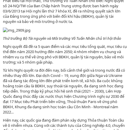
Phát biểu tại Hội thảo, Thứ trưởng Võ Tuấn Nhân cho biết: Nghị quyết
số 24-NQ/TW của Ban Chấp hành Trung ương được ban hành ngày
03/6/2013 tại Hội nghị lần thứ 7 khóa XI, đề ra những quyết sách lớn
của Đảng trong ứng phó với biến đổi khí hậu (BĐKH), quản lý tài
nguyên và bảo vệ môi trường ở nước ta.
Thứ trưởng Bộ Tài nguyên và Môi trường Võ Tuấn Nhân chủ trì hội thảo
Nghị quyết đã đề ra 5 quan điểm và các mục tiêu tổng quát, mục tiêu cụ
thể đến năm 2020 hướng đến năm 2050; 4 nhóm nhiệm vụ chung và
nhiệm vụ cụ thể về ứng phó với BĐKH, quản lý tài nguyên, bảo vệ môi
trường; và 5 nhóm giải pháp.
Từ khi Nghị quyết ra đời đến nay, bối cảnh thế giới và trong nước đã có
nhiều thay đổi lớn. Đại dịch Covid – 19, xung đột giữa Nga và Ukraine
đã và đang tác động lớn đến phát triển kinh tế, xã hội. Ba cuộc khủng
hoảng toàn cầu là BĐKH, suy thoái tài nguyên, đa dạng sinh học đang
tiếp diễn. Trong thập kỷ phục hồi hệ sinh thái (2021 – 2030), Liên Hợp
Quốc đang thúc đẩy các nước thực hiện Chương trình nghị sự 2030 để
đạt 17 Mục tiêu Phát triển bền vững, Thoả thuận Paris về ứng phó
BĐKH, Khung đa dạng sinh học toàn cầu Côn Minh - Montreal năm
2022...
Hiện nay, các quốc gia đang đàm phán xây dựng Thỏa thuận Toàn cầu
về ô nhiễm nhựa. Cùng với các thành tựu của Công nghiệp 4.0, chuyển