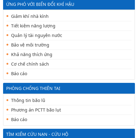
ỨNG PHÓ VỚI BIẾN ĐỔI KHÍ HẬU
Giảm khí nhà kính
Tiết kiệm năng lượng
Quản lý tài nguyên nước
Bảo vệ môi trường
Khả năng thích ứng
Cơ chế chính sách
Báo cáo
PHÒNG CHỐNG THIÊN TAI
Thông tin bão lũ
Phương án PCTT bão lụt
Báo cáo
TÌM KIẾM CỨU NẠN - CỨU HỘ