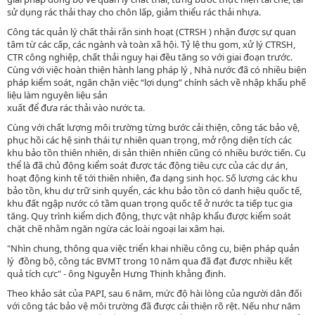
sử dụng rác thải thay cho chôn lấp, giảm thiểu rác thải nhựa.
Công tác quản lý chất thải rắn sinh hoạt (CTRSH ) nhận được sự quan
tâm từ các cấp, các ngành và toàn xã hội. Tỷ lệ thu gom, xử lý CTRSH,
CTR công nghiệp, chất thải nguy hại đều tăng so với giai đoạn trước.
Cùng với việc hoàn thiện hành lang pháp lý , Nhà nước đã có nhiều biện
pháp kiểm soát, ngăn chặn việc “lợi dụng” chính sách về nhập khẩu phế
liệu làm nguyên liệu sản
xuất để đưa rác thải vào nước ta.
Cùng với chất lượng môi trường từng bước cải thiện, công tác bảo vệ,
phục hồi các hệ sinh thái tự nhiên quan trọng, mở rộng diện tích các
khu bảo tồn thiên nhiên, di sản thiên nhiên cũng có nhiều bước tiến. Cụ
thể là đã chủ động kiểm soát được tác động tiêu cực của các dự án,
hoạt động kinh tế tới thiên nhiên, đa dạng sinh học. Số lượng các khu
bảo tồn, khu dự trữ sinh quyển, các khu bảo tồn có danh hiệu quốc tế,
khu đất ngập nước có tầm quan trọng quốc tế ở nước ta tiếp tục gia
tăng. Quy trình kiểm dịch động, thực vật nhập khẩu được kiểm soát
chặt chẽ nhằm ngăn ngừa các loài ngoại lai xâm hại.
"Nhìn chung, thông qua việc triển khai nhiều công cụ, biện pháp quản
lý đồng bộ, công tác BVMT trong 10 năm qua đã đạt được nhiều kết
quả tích cực" - ông Nguyễn Hưng Thịnh khẳng định.
Theo khảo sát của PAPI, sau 6 năm, mức độ hài lòng của người dân đối
với công tác bảo vệ môi trường đã được cải thiện rõ rệt. Nếu như năm