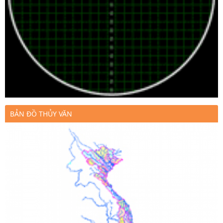
BẢN ĐỒ THỦY VĂN