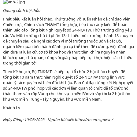
Quang cảnh hội thảo
Phát biểu kết luận hội thảo, Thứ trưởng Võ Tuấn Nhân đã chỉ đạo Viện
Chiến lược, Chính sách TN&MT tổng hợp, tiếp thu các ý kiến để hoàn
thiện Báo cáo Tổng kết Nghị quyết số 24-NQ/TW. Thứ trưởng cũng yêu
cầu Vụ Môi trường chủ trì phân 13 chỉ tiêu môi trương thành 13 chuyên
đề chuyên sâu, đề nghị các đơn vị môi trường thuộc Bộ và các Bộ,
ngành liên quan tiến hành đánh giá cụ thể theo đề cương. Việc đánh giá
cần đưa ra luận cứ, cơ sở khoa học và thực tiễn, chỉ ra nguyên nhân
khách quan, chủ quan, cùng với giải pháp tiếp tục thực hiện các chỉ tiêu
trong thời gian tới.
Theo Kế hoạch, Bộ TN&MT sẽ tiếp tục tổ chức 2 hội thảo chuyên đề
tổng kết 10 năm thực hiện Nghị quyết số 24-NQ/TW trong lĩnh vực
quản lý tài nguyên và biến đổi khí hậu. Ban Chỉ đạo tổng kết Nghị quyết
số 24-NQ/TW phối hợp với các đơn vị liên quan tổ chức đã tổ chức hội
thảo tham vấn cấp Vùng cho khu vực miền Bắc và sắp tới là 2 hội thảo
khu vực miền Trung - Tây Nguyên, khu vực miền Nam.
Khánh Ly
Ngày đăng: 10/08/2023 - Nguồn bài viết: https://monre.gov.vn/