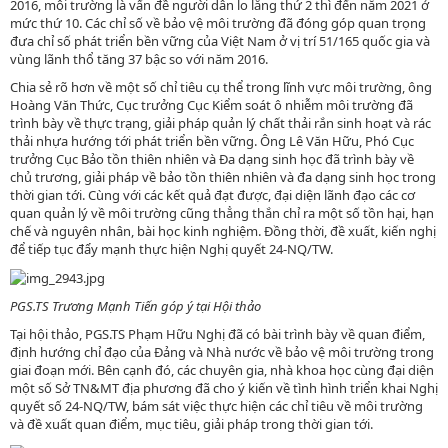
2016, môi trường là vấn đề người dân lo lắng thứ 2 thì đến năm 2021 ở
mức thứ 10. Các chỉ số về bảo vệ môi trường đã đóng góp quan trọng
đưa chỉ số phát triển bền vững của Việt Nam ở vị trí 51/165 quốc gia và
vùng lãnh thổ tăng 37 bậc so với năm 2016.
Chia sẻ rõ hơn về một số chỉ tiêu cụ thể trong lĩnh vực môi trường, ông
Hoàng Văn Thức, Cục trưởng Cục Kiểm soát ô nhiễm môi trường đã
trình bày về thực trạng, giải pháp quản lý chất thải rắn sinh hoạt và rác
thải nhựa hướng tới phát triển bền vững. Ông Lê Văn Hữu, Phó Cục
trưởng Cục Bảo tồn thiên nhiên và Đa dạng sinh học đã trình bày về
chủ trương, giải pháp về bảo tồn thiên nhiên và đa dạng sinh học trong
thời gian tới. Cùng với các kết quả đạt được, đại diện lãnh đạo các cơ
quan quản lý về môi trường cũng thẳng thắn chỉ ra một số tồn hại, hạn
chế và nguyên nhân, bài học kinh nghiệm. Đồng thời, đề xuất, kiến nghị
để tiếp tục đẩy mạnh thực hiện Nghị quyết 24-NQ/TW.
PGS.TS Trương Mạnh Tiến góp ý tại Hội thảo
Tại hội thảo, PGS.TS Phạm Hữu Nghị đã có bài trình bày về quan điểm,
định hướng chỉ đạo của Đảng và Nhà nước về bảo vệ môi trường trong
giai đoạn mới. Bên cạnh đó, các chuyên gia, nhà khoa học cùng đại diện
một số Sở TN&MT địa phương đã cho ý kiến về tình hình triển khai Nghị
quyết số 24-NQ/TW, bám sát việc thực hiện các chỉ tiêu về môi trường
và đề xuất quan điểm, mục tiêu, giải pháp trong thời gian tới.