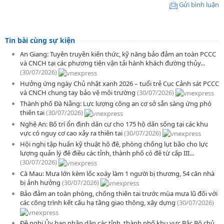
Gửi bình luận
Tin bài cùng sự kiện
An Giang: Tuyên truyền kiến thức, kỹ năng bảo đảm an toàn PCCC
và CNCH tại các phương tiện vận tải hành khách đường thủy...
(30/07/2026)
Hưởng ứng ngày Chủ nhật xanh 2026 – tuổi trẻ Cục Cảnh sát PCCC
và CNCH chung tay bảo vệ môi trường
(30/07/2026)
Thành phố Đà Nẵng: Lực lượng công an cơ sở sẵn sàng ứng phó
thiên tai
(30/07/2026)
Nghệ An: Bố trí ổn định dân cư cho 175 hộ dân sống tại các khu
vực có nguy cơ cao xảy ra thiên tai
(30/07/2026)
Hội nghị tập huấn kỹ thuật hộ đê, phòng chống lụt bão cho lực
lượng quản lý đê điều các tỉnh, thành phố có đê từ cấp III...
(30/07/2026)
Cà Mau: Mưa lớn kèm lốc xoáy làm 1 người bị thương, 54 căn nhà
bị ảnh hưởng
(30/07/2026)
Bảo đảm an toàn phòng, chống thiên tai trước mùa mưa lũ đối với
các công trình kết cấu hạ tầng giao thông, xây dựng
(30/07/2026)
Đề nghị Ủy ban nhân dân các tỉnh, thành phố khu vực Bắc Bộ chủ