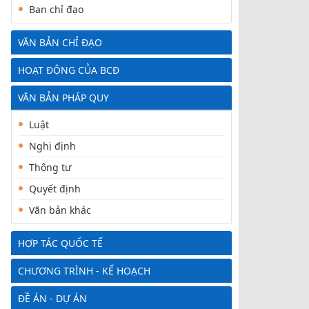
Ban chỉ đạo
VĂN BẢN CHỈ ĐẠO
HOẠT ĐỘNG CỦA BCĐ
VĂN BẢN PHÁP QUY
Luật
Nghị định
Thông tư
Quyết định
Văn bản khác
HỢP TÁC QUỐC TẾ
CHƯƠNG TRÌNH - KẾ HOẠCH
ĐỀ ÁN - DỰ ÁN