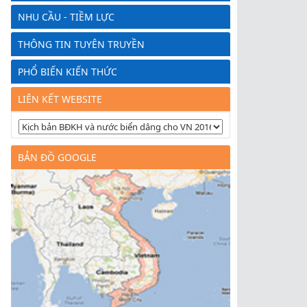
NHU CẦU - TIỀM LỰC
THÔNG TIN TUYÊN TRUYỀN
PHỔ BIẾN KIẾN THỨC
LIÊN KẾT WEBSITE
BẢN ĐỒ GOOGLE