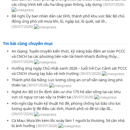
các công trình kết cấu hạ tầng giao thông, xây dựng
(30/07/2026)
Đề nghị Ủy ban nhân dân các tỉnh, thành phố khu vực Bắc Bộ chủ
động ứng phó với mưa lớn, lũ, ngập lụt, lũ quét, sạt lở...
(30/07/2026)
Tin bài cùng chuyên mục
An Giang: Tuyên truyền kiến thức, kỹ năng bảo đảm an toàn PCCC
và CNCH tại các phương tiện vận tải hành khách đường thủy...
(30/07/2026)
Hưởng ứng ngày Chủ nhật xanh 2026 – tuổi trẻ Cục Cảnh sát PCCC
và CNCH chung tay bảo vệ môi trường
(30/07/2026)
Thành phố Đà Nẵng: Lực lượng công an cơ sở sẵn sàng ứng phó
thiên tai
(30/07/2026)
Nghệ An: Bố trí ổn định dân cư cho 175 hộ dân sống tại các khu
vực có nguy cơ cao xảy ra thiên tai
(30/07/2026)
Hội nghị tập huấn kỹ thuật hộ đê, phòng chống lụt bão cho lực
lượng quản lý đê điều các tỉnh, thành phố có đê từ cấp III...
(30/07/2026)
Cà Mau: Mưa lớn kèm lốc xoáy làm 1 người bị thương, 54 căn nhà
bị ảnh hưởng
(30/07/2026)