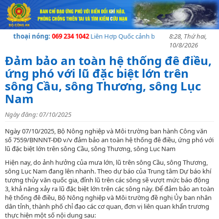
n thoại nóng:
069 234 1042
Liên Hợp Quốc cảnh báo về khủng hoảng nhân đ
8:28, Thứ hai,
10/8/2026
Đảm bảo an toàn hệ thống đê điều,
ứng phó với lũ đặc biệt lớn trên
sông Cầu, sông Thương, sông Lục
Nam
Ngày đăng: 07/10/2025
Ngày 07/10/2025, Bộ Nông nghiệp và Môi trường ban hành Công văn
số 7559/BNNNT-ĐĐ v/v đảm bảo an toàn hệ thống đê điều, ứng phó với
lũ đặc biệt lớn trên sông Cầu, sông Thương, sông Lục Nam
Hiện nay, do ảnh hưởng của mưa lớn, lũ trên sông Cầu, sông Thương,
sông Lục Nam đang lên nhanh. Theo dự báo của Trung tâm Dự báo khí
tượng thủy văn quốc gia, đỉnh lũ trên các sông sẽ vượt mức báo động
3,
khả năng xảy ra lũ đặc biệt lớn trên các sông này
. Để đảm bảo an toàn
hệ thống đê điều, Bộ Nông nghiệp và Môi trường đề nghị Ủy ban nhân
dân tỉnh, thành phố chỉ đạo các cơ quan, đơn vị liên quan khẩn trương
thực hiện một số nội dung sau: