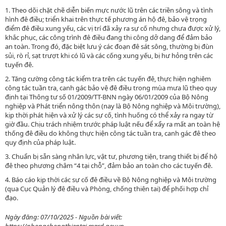
1. Theo dõi chặt chẽ diễn biến mực nước lũ trên các triền sông và tình
hình đê điều; triển khai trên thực tế phương án hộ đê, bảo vệ trọng
điểm đê điều xung yếu, các vị trí đã xảy ra sự cố nhưng chưa được xử lý,
khắc phục, các công trình đê điều đang thi công dở dang để đảm bảo
an toàn. Trong đó, đặc biệt lưu ý các đoạn đê sát sông, thường bị đùn
sủi, rò rỉ, sạt trượt khi có lũ và các cống xung yếu, bị hư hỏng trên các
tuyến đê.
2. Tăng cường công tác kiểm tra trên các tuyến đê, thực hiện nghiêm
công tác tuần tra, canh gác bảo vệ đê điều trong mùa mưa lũ theo quy
định tại Thông tư số 01/2009/TT-BNN ngày 06/01/2009 của Bộ Nông
nghiệp và Phát triển nông thôn (nay là Bộ Nông nghiệp và Môi trường),
kịp thời phát hiện và xử lý các sự cố, tình huống có thể xảy ra ngay từ
giờ đầu. Chịu trách nhiệm trước pháp luật nếu để xẩy ra mất an toàn hệ
thống đê điều do không thực hiện công tác tuần tra, canh gác đê theo
quy định của pháp luật.
3. Chuẩn bị sẵn sàng nhân lực, vật tư, phương tiện, trang thiết bị để hộ
đê theo phương châm “4 tại chỗ”, đảm bảo an toàn cho các tuyến đê.
4. Báo cáo kịp thời các sự cố đê điều về Bộ Nông nghiệp và Môi trường
(qua Cục Quản lý đê điều và Phòng, chống thiên tai) để phối hợp chỉ
đạo.
Ngày đăng: 07/10/2025 - Nguồn bài viết: