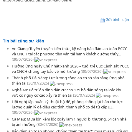
https://phongchongthientai.mard.gov.vn
Gửi bình luận
Tin bài cùng sự kiện
An Giang: Tuyên truyền kiến thức, kỹ năng bảo đảm an toàn PCCC
và CNCH tại các phương tiện vận tải hành khách đường thủy...
(30/07/2026)
Hưởng ứng ngày Chủ nhật xanh 2026 – tuổi trẻ Cục Cảnh sát PCCC
và CNCH chung tay bảo vệ môi trường
(30/07/2026)
Thành phố Đà Nẵng: Lực lượng công an cơ sở sẵn sàng ứng phó
thiên tai
(30/07/2026)
Nghệ An: Bố trí ổn định dân cư cho 175 hộ dân sống tại các khu
vực có nguy cơ cao xảy ra thiên tai
(30/07/2026)
Hội nghị tập huấn kỹ thuật hộ đê, phòng chống lụt bão cho lực
lượng quản lý đê điều các tỉnh, thành phố có đê từ cấp III...
(30/07/2026)
Cà Mau: Mưa lớn kèm lốc xoáy làm 1 người bị thương, 54 căn nhà
bị ảnh hưởng
(30/07/2026)
Bảo đảm an toàn phòng, chống thiên tai trước mùa mưa lũ đối với