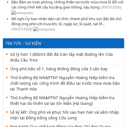
Bảo đảm an toàn phòng, chống thiên tai trước mùa mưa lũ đối với
các công trình kết cấu hạ tầng giao thông, xây dựng
(30/07/2026)
Đề nghị Ủy ban nhân dân các tỉnh, thành phố khu vực Bắc Bộ chủ
động ứng phó với mưa lớn, lũ, ngập lụt, lũ quét, sạt lở...
(30/07/2026)
TIN TỨC - SỰ KIỆN
Xử lý hơn 1.000m3 đất đá tràn lấp mặt đường lên Cửa
khẩu Cầu Treo
Ứng phó bão số 1, hàng không đóng cửa 3 sân bay
Thứ trưởng Bộ NN&PTNT Nguyễn Hoàng Hiệp kiểm tra
chất lượng các công trình đê điều tại trước mùa mưa bão
tại Thanh Hóa
Thứ trưởng Bộ NN&PTNT Nguyễn Hoàng Hiệp kiểm tra
thiệt hại do thiên tai tại Xín Mần (Hà Giang)
Lễ ký kết: Ứng phó và phục hồi sau hạn hán và xâm nhập
mặn tại Đồng bằng sông Cửu Long
Ban hành Quy chế hoạt động của Ban Chỉ đạo Trung