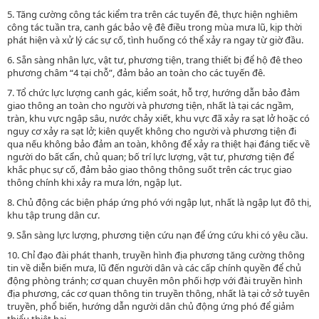
5. Tăng cường công tác kiểm tra trên các tuyến đê, thực hiện nghiêm
công tác tuần tra, canh gác bảo vệ đê điều trong mùa mưa lũ, kịp thời
phát hiện và xử lý các sự cố, tình huống có thể xảy ra ngay từ giờ đầu.
6. Sẵn sàng nhân lực, vật tư, phương tiện, trang thiết bị để hộ đê theo
phương châm “4 tại chỗ”, đảm bảo an toàn cho các tuyến đê.
7. Tổ chức lực lượng canh gác, kiểm soát, hỗ trợ, hướng dẫn bảo đảm
giao thông an toàn cho người và phương tiện, nhất là tại các ngầm,
tràn, khu vực ngập sâu, nước chảy xiết, khu vực đã xảy ra sạt lở hoặc có
nguy cơ xảy ra sạt lở; kiên quyết không cho người và phương tiện đi
qua nếu không bảo đảm an toàn, không để xảy ra thiệt hại đáng tiếc về
người do bất cẩn, chủ quan; bố trí lực lượng, vật tư, phương tiện để
khắc phục sự cố, đảm bảo giao thông thông suốt trên các trục giao
thông chính khi xảy ra mưa lớn, ngập lụt.
8. Chủ động các biện pháp ứng phó với ngập lụt, nhất là ngập lụt đô thị,
khu tập trung dân cư.
9. Sẵn sàng lực lượng, phương tiện cứu nạn để ứng cứu khi có yêu cầu.
10. Chỉ đạo đài phát thanh, truyền hình địa phương tăng cường thông
tin về diễn biến mưa, lũ đến người dân và các cấp chính quyền để chủ
động phòng tránh; cơ quan chuyên môn phối hợp với đài truyền hình
địa phương, các cơ quan thông tin truyền thông, nhất là tại cở sở tuyên
truyền, phổ biến, hướng dẫn người dân chủ động ứng phó để giảm