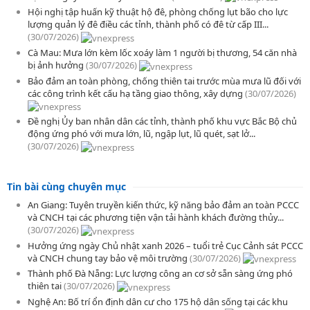
Hội nghị tập huấn kỹ thuật hộ đê, phòng chống lụt bão cho lực
lượng quản lý đê điều các tỉnh, thành phố có đê từ cấp III...
(30/07/2026)
Cà Mau: Mưa lớn kèm lốc xoáy làm 1 người bị thương, 54 căn nhà
bị ảnh hưởng
(30/07/2026)
Bảo đảm an toàn phòng, chống thiên tai trước mùa mưa lũ đối với
các công trình kết cấu hạ tầng giao thông, xây dựng
(30/07/2026)
Đề nghị Ủy ban nhân dân các tỉnh, thành phố khu vực Bắc Bộ chủ
động ứng phó với mưa lớn, lũ, ngập lụt, lũ quét, sạt lở...
(30/07/2026)
Tin bài cùng chuyên mục
An Giang: Tuyên truyền kiến thức, kỹ năng bảo đảm an toàn PCCC
và CNCH tại các phương tiện vận tải hành khách đường thủy...
(30/07/2026)
Hưởng ứng ngày Chủ nhật xanh 2026 – tuổi trẻ Cục Cảnh sát PCCC
và CNCH chung tay bảo vệ môi trường
(30/07/2026)
Thành phố Đà Nẵng: Lực lượng công an cơ sở sẵn sàng ứng phó
thiên tai
(30/07/2026)
Nghệ An: Bố trí ổn định dân cư cho 175 hộ dân sống tại các khu