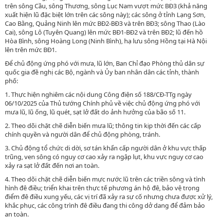
trên sông Cầu, sông Thương, sông Lục Nam vượt mức BĐ3 (khả năng
xuất hiện lũ đặc biệt lớn trên các sông này); các sông ở tỉnh Lạng Sơn,
Cao Bằng, Quảng Ninh lên mức BĐ2-BĐ3 và trên BĐ3; sông Thao (Lào
Cai), sông Lô (Tuyên Quang) lên mức BĐ1-BĐ2 và trên BĐ2; lũ đến hồ
Hòa Bình, sông Hoàng Long (Ninh Bình), hạ lưu sông Hồng tại Hà Nội
lên trên mức BĐ1.
Để chủ động ứng phó với mưa, lũ lớn, Ban Chỉ đạo Phòng thủ dân sự
quốc gia đề nghị các Bộ, ngành và Ủy ban nhân dân các tỉnh, thành
phố:
1. Thực hiện nghiêm các nội dung Công điện số 188/CĐ-TTg ngày
06/10/2025 của Thủ tướng Chính phủ về việc chủ động ứng phó với
mưa lũ, lũ ống, lũ quét, sạt lở đất do ảnh hưởng của bão số 11.
2. Theo dõi chặt chẽ diễn biến mưa lũ; thông tin kịp thời đến các cấp
chính quyền và người dân để chủ động phòng, tránh.
3. Chủ động tổ chức di dời, sơ tán khẩn cấp người dân ở khu vực thấp
trũng, ven sông có nguy cơ cao xảy ra ngập lụt, khu vực nguy cơ cao
xảy ra sạt lở đất đến nơi an toàn.
4. Theo dõi chặt chẽ diễn biến mực nước lũ trên các triền sông và tình
hình đê điều; triển khai trên thực tế phương án hộ đê, bảo vệ trọng
điểm đê điều xung yếu, các vị trí đã xảy ra sự cố nhưng chưa được xử lý,
khắc phục, các công trình đê điều đang thi công dở dang để đảm bảo
an toàn.