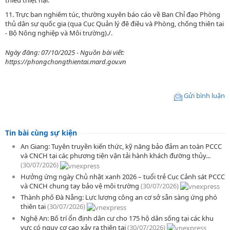
thiểu thiệt hại.
11. Trực ban nghiêm túc, thường xuyên báo cáo về Ban Chỉ đạo Phòng
thủ dân sự quốc gia (qua Cục Quản lý đê điều và Phòng, chống thiên tai
- Bộ Nông nghiệp và Môi trường)./.
Ngày đăng: 07/10/2025 - Nguồn bài viết:
https://phongchongthientai.mard.gov.vn
Gửi bình luận
Tin bài cùng sự kiện
An Giang: Tuyên truyền kiến thức, kỹ năng bảo đảm an toàn PCCC
và CNCH tại các phương tiện vận tải hành khách đường thủy...
(30/07/2026)
Hưởng ứng ngày Chủ nhật xanh 2026 – tuổi trẻ Cục Cảnh sát PCCC
và CNCH chung tay bảo vệ môi trường
(30/07/2026)
Thành phố Đà Nẵng: Lực lượng công an cơ sở sẵn sàng ứng phó
thiên tai
(30/07/2026)
Nghệ An: Bố trí ổn định dân cư cho 175 hộ dân sống tại các khu
vực có nguy cơ cao xảy ra thiên tai
(30/07/2026)