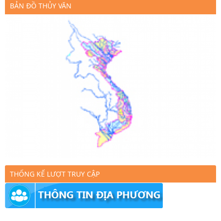
BẢN ĐỒ THỦY VĂN
THỐNG KẾ LƯỢT TRUY CẬP