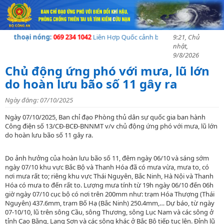
n thoại nóng:
069 234 1042
Liên Hợp Quốc cảnh báo về khủng hoảng nhân đ
9:21, Chủ
nhật,
9/8/2026
Chủ động ứng phó với mưa, lũ lớn
do hoàn lưu bão số 11 gây ra
Ngày đăng: 07/10/2025
Ngày 07/10/2025, Ban chỉ đạo Phòng thủ dân sự quốc gia ban hành
Công điện số 13/CĐ-BCĐ-BNNMT v/v chủ động ứng phó với mưa, lũ lớn
do hoàn lưu bão số 11 gây ra.
Do ảnh hưởng của hoàn lưu bão số 11, đêm ngày 06/10 và sáng sớm
ngày 07/10 khu vực Bắc Bộ và Thanh Hóa đã có mưa vừa, mưa to, có
nơi mưa rất to; riêng khu vực Thái Nguyên, Bắc Ninh, Hà Nội và Thanh
Hóa có mưa to đến rất to. Lượng mưa tính từ 19h ngày 06/10 đến 06h
giờ ngày 07/10 cục bộ có nơi trên 200mm như: trạm Hóa Thượng (Thái
Nguyên) 437.6mm, trạm Bố Hạ (Bắc Ninh) 250.4mm,… Dự báo, từ ngày
07-10/10, lũ trên sông Cầu, sông Thương, sông Lục Nam và các sông ở
tỉnh Cao Bằng, Lạng Sơn và các sông khác ở Bắc Bộ tiếp tục lên. Đỉnh lũ