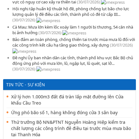
vực có nguy cơ cao xảy ra thiên tai
(30/07/2026)
Hội nghị tập huấn kỹ thuật hộ đê, phòng chống lụt bão cho lực
lượng quản lý đê điều các tỉnh, thành phố có đê từ cấp III...
(30/07/2026)
Cà Mau: Mưa lớn kèm lốc xoáy làm 1 người bị thương, 54 căn nhà
bị ảnh hưởng
(30/07/2026)
Bảo đảm an toàn phòng, chống thiên tai trước mùa mưa lũ đối với
các công trình kết cấu hạ tầng giao thông, xây dựng
(30/07/2026)
Đề nghị Ủy ban nhân dân các tỉnh, thành phố khu vực Bắc Bộ chủ
động ứng phó với mưa lớn, lũ, ngập lụt, lũ quét, sạt lở...
(30/07/2026)
TIN TỨC - SỰ KIỆN
Xử lý hơn 1.000m3 đất đá tràn lấp mặt đường lên Cửa
khẩu Cầu Treo
Ứng phó bão số 1, hàng không đóng cửa 3 sân bay
Thứ trưởng Bộ NN&PTNT Nguyễn Hoàng Hiệp kiểm tra
chất lượng các công trình đê điều tại trước mùa mưa bão
tại Thanh Hóa