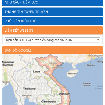
NHU CẦU - TIỀM LỰC
THÔNG TIN TUYÊN TRUYỀN
PHỔ BIẾN KIẾN THỨC
LIÊN KẾT WEBSITE
BẢN ĐỒ GOOGLE